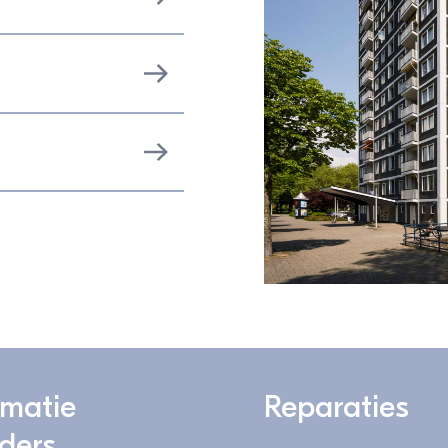
rmatie
Reparaties
ders