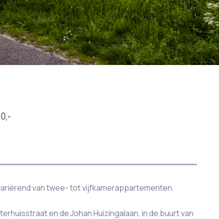
0,-
variërend van twee- tot vijfkamerappartementen.
erhuisstraat en de Johan Huizingalaan, in de buurt van