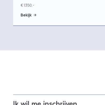
€ 1350,-
Bekijk
Ik wil me inschrijven